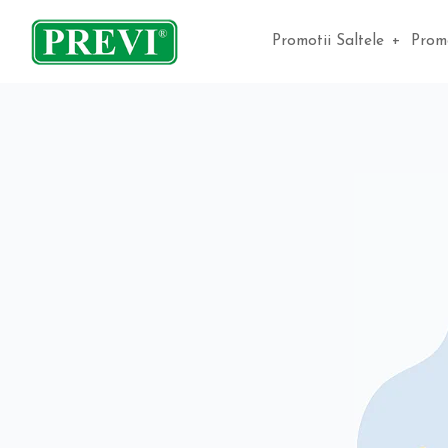
Promotii Saltele
+
Promo