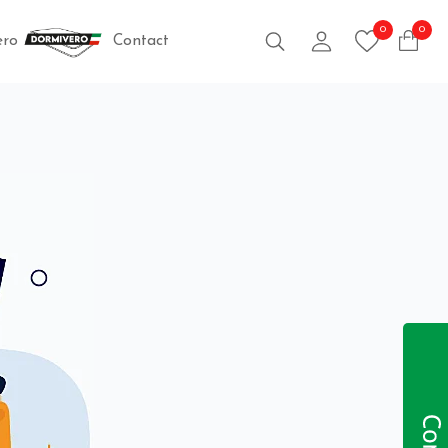
0
0
Caută
Contul meu
vero
Contact