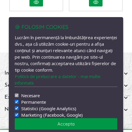
🍪 FOLOSIM COOKIES
Lucrăm în permanență la îmbunătățirea experienței
dvs., așa că utilizăm cookie-uri pentru a afișa
conținut și anunțuri relevante atunci când navigați
pe web. Prin continuarea navigării pe site-ul
nostru, confirmați acceptarea utilizării fișierelor de
tip cookie conform.
Informații
Politicii de prelucrare a datelor - mai multe
informatii
Servicii clienți
Necesare
Extra
Permanente
Statistici (Google Analytics)
Newsletter
Marketing (Facebook, Google)
Accepta