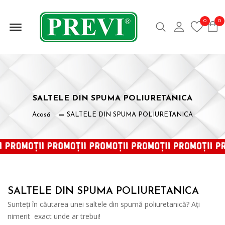
Offcanvas Deschide Meniul
0
0
Caută
Contul meu
SALTELE DIN SPUMA POLIURETANICA
Acasă
SALTELE DIN SPUMA POLIURETANICA
SALTELE DIN SPUMA POLIURETANICA
Sunteți în căutarea unei saltele din spumă poliuretanică? Ați
nimerit exact unde ar trebui!