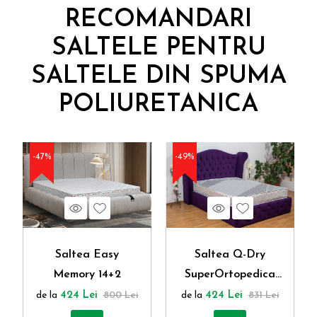
RECOMANDARI
SALTELE PENTRU
SALTELE DIN SPUMA
POLIURETANICA
-47%
-49%
Vezi produs
Wishlist
Vezi produs
Wishlist
Saltea Easy
Saltea Q-Dry
Memory 14+2
SuperOrtopedica
Memory 14+2 cm
de la
424 Lei
800 Lei
de la
424 Lei
831 Lei