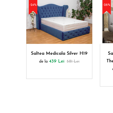
-24%
-26%
Sa
Saltea Medicala Silver H19
Memory
Th
439 Lei
581 Lei
de la
 Lei