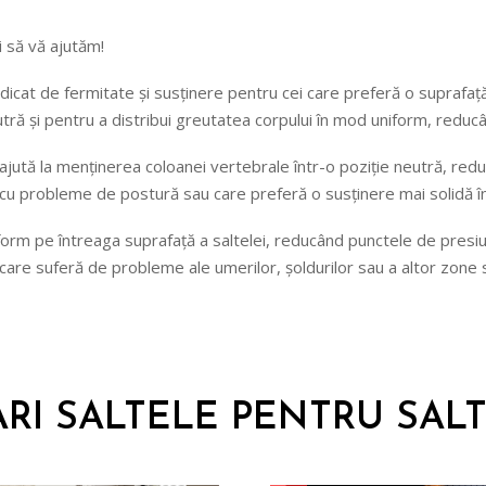
i să vă ajutăm!
l ridicat de fermitate și susținere pentru cei care preferă o supra
eutră și pentru a distribui greutatea corpului în mod uniform, red
 ajută la menținerea coloanei vertebrale într-o poziție neutră, red
cu probleme de postură sau care preferă o susținere mai solidă în
niform pe întreaga suprafață a saltelei, reducând punctele de presi
are suferă de probleme ale umerilor, șoldurilor sau a altor zone se
I SALTELE PENTRU SALTE