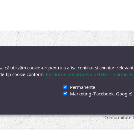
i
Servicii clienți
Extra
le Previ
Contact
Dezabonare n
 că utilizăm cookie-uri pentru a afișa conținut și anunțuri relevant
r de tip cookie conform.
Politicii de prelucrare a datelor - mai multe 
Sesizari
Dimensiuni sa
eturnare
Showroom
EMAG
Permanente
Marketing (Facebook, Google)
nditii
ANPC
Link-uri utile
Siguranța Prod
Conformitate