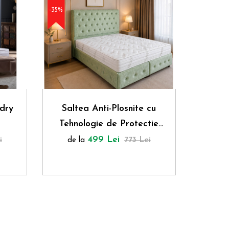
-35%
-35%
Sa
dry
Saltea Anti-Plosnite cu
Premium cu Tehn
Tehnologie de Protectie
Pr
de 
Activa – Siguranta și Igiena
499 Lei
Sigura
i
773 Lei
de la
Totala