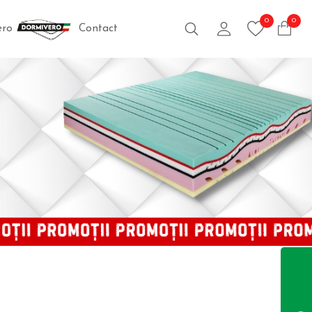
0
0
Caută
Contul meu
vero
Contact